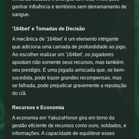
ganhar influência e territórios sem derramamento de
sangue.
'164bet' e Tomadas de Decisão
A mecânica de '164bet' é um elemento intrigante
que adiciona uma camada de profundidade ao jogo.
Ao escolher realizar um '164bet', os jogadores
apostam não somente seus recursos, mas também
seu prestígio. É uma jogada arriscada que, se bem-
sucedida, pode trazer grandes recompensas, mas
se falhada, pode prejudicar gravemente a reputação
do clã.
Recursos e Economia
A economia em YakuzaHonor gira em torno da
gestão eficiente de recursos como ouro, soldados, e
informações. A capacidade de equilibrar esses