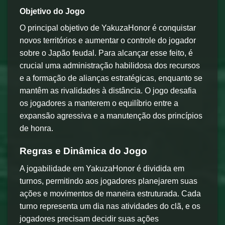
Objetivo do Jogo
O principal objetivo de YakuzaHonor é conquistar
novos territórios e aumentar o controle do jogador
sobre o Japão feudal. Para alcançar esse feito, é
crucial uma administração habilidosa dos recursos
e a formação de alianças estratégicas, enquanto se
mantêm as rivalidades à distância. O jogo desafia
os jogadores a manterem o equilíbrio entre a
expansão agressiva e a manutenção dos princípios
de honra.
Regras e Dinâmica do Jogo
A jogabilidade em YakuzaHonor é dividida em
turnos, permitindo aos jogadores planejarem suas
ações e movimentos de maneira estruturada. Cada
turno representa um dia nas atividades do clã, e os
jogadores precisam decidir suas ações