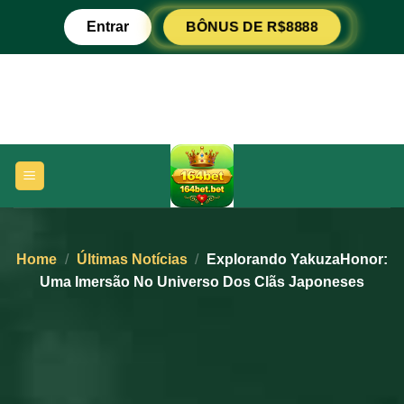
Ir
Entrar
BÔNUS DE R$8888
para
o
conteúdo
Home
/
Últimas Notícias
/
Explorando YakuzaHonor:
Uma Imersão No Universo Dos Clãs Japoneses