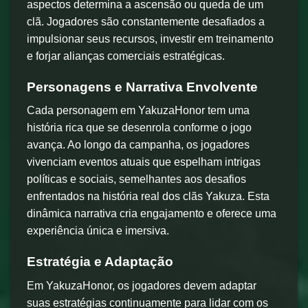
aspectos determina a ascensão ou queda de um
clã. Jogadores são constantemente desafiados a
impulsionar seus recursos, investir em treinamento
e forjar alianças comerciais estratégicas.
Personagens e Narrativa Envolvente
Cada personagem em YakuzaHonor tem uma
história rica que se desenrola conforme o jogo
avança. Ao longo da campanha, os jogadores
vivenciam eventos atuais que espelham intrigas
políticas e sociais, semelhantes aos desafios
enfrentados na história real dos clãs Yakuza. Esta
dinâmica narrativa cria engajamento e oferece uma
experiência única e imersiva.
Estratégia e Adaptação
Em YakuzaHonor, os jogadores devem adaptar
suas estratégias continuamente para lidar com os