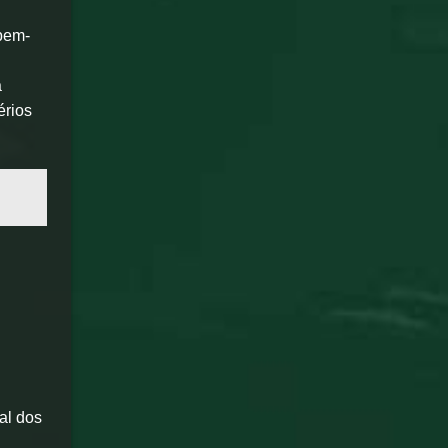
bem-
a
érios
al dos