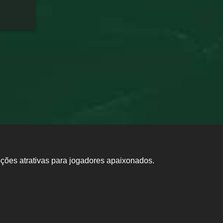
oções atrativas para jogadores apaixonados.