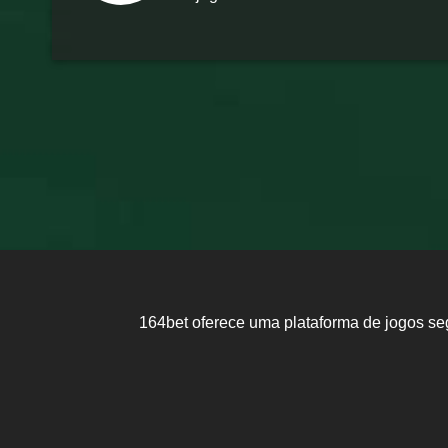
164bet oferece uma plataforma de jogos seg