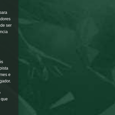
para
adores
ode ser
ência
ós
pista
imes e
gador.
o
s que