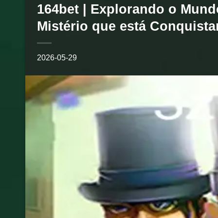
164bet | Explorando o Mund
Mistério que está Conquist
2026-05-29