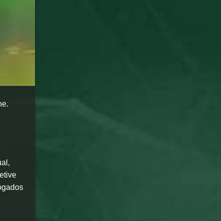
ne.
al,
etive
jogados