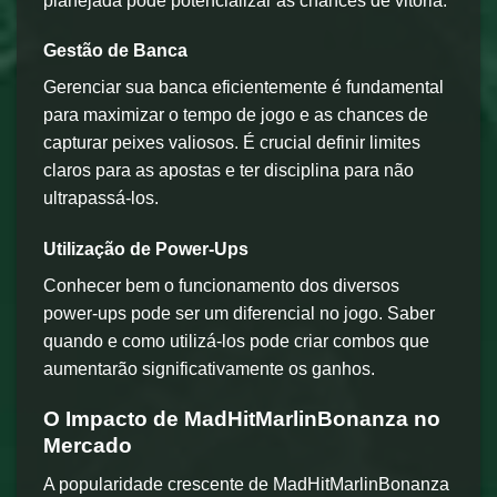
planejada pode potencializar as chances de vitória.
Gestão de Banca
Gerenciar sua banca eficientemente é fundamental
para maximizar o tempo de jogo e as chances de
capturar peixes valiosos. É crucial definir limites
claros para as apostas e ter disciplina para não
ultrapassá-los.
Utilização de Power-Ups
Conhecer bem o funcionamento dos diversos
power-ups pode ser um diferencial no jogo. Saber
quando e como utilizá-los pode criar combos que
aumentarão significativamente os ganhos.
O Impacto de MadHitMarlinBonanza no
Mercado
A popularidade crescente de MadHitMarlinBonanza