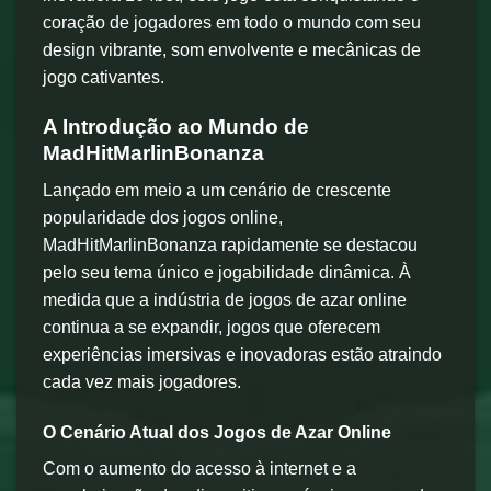
coração de jogadores em todo o mundo com seu
design vibrante, som envolvente e mecânicas de
jogo cativantes.
A Introdução ao Mundo de
MadHitMarlinBonanza
Lançado em meio a um cenário de crescente
popularidade dos jogos online,
MadHitMarlinBonanza rapidamente se destacou
pelo seu tema único e jogabilidade dinâmica. À
medida que a indústria de jogos de azar online
continua a se expandir, jogos que oferecem
experiências imersivas e inovadoras estão atraindo
cada vez mais jogadores.
O Cenário Atual dos Jogos de Azar Online
Com o aumento do acesso à internet e a