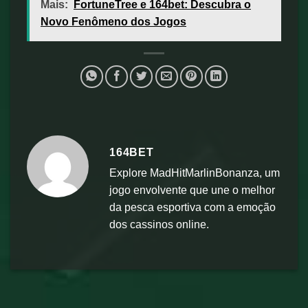
Mais:
FortuneTree e 164bet: Descubra o
Novo Fenômeno dos Jogos
164BET
Explore MadHitMarlinBonanza, um
jogo envolvente que une o melhor
da pesca esportiva com a emoção
dos cassinos online.