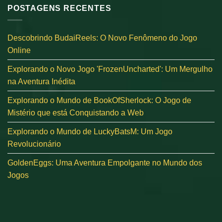
POSTAGENS RECENTES
Descobrindo BudaiReels: O Novo Fenômeno do Jogo
Online
Explorando o Novo Jogo 'FrozenUncharted': Um Mergulho
na Aventura Inédita
Explorando o Mundo de BookOfSherlock: O Jogo de
Mistério que está Conquistando a Web
Explorando o Mundo de LuckyBatsM: Um Jogo
Revolucionário
GoldenEggs: Uma Aventura Empolgante no Mundo dos
Jogos