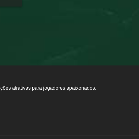
oções atrativas para jogadores apaixonados.