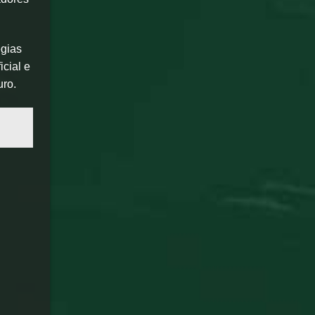
égias
icial e
uro.