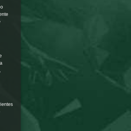
 o
ente
e
e
 a
,
rientes
o