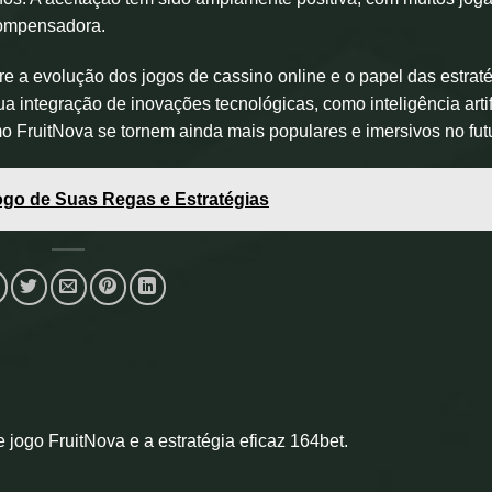
ecompensadora.
e a evolução dos jogos de cassino online e o papel das estrat
 integração de inovações tecnológicas, como inteligência artif
o FruitNova se tornem ainda mais populares e imersivos no fut
go de Suas Regas e Estratégias
jogo FruitNova e a estratégia eficaz 164bet.