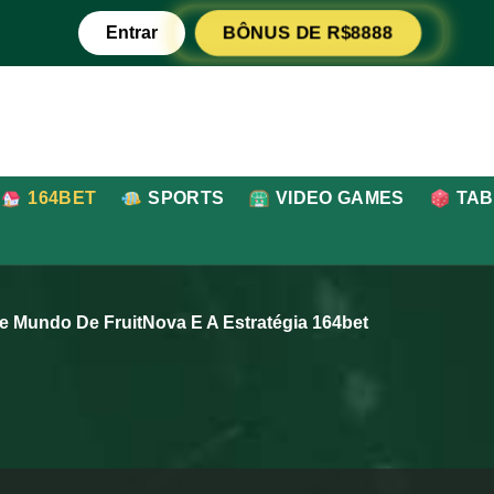
BÔNUS DE R$8888
Entrar
164BET
SPORTS
VIDEO GAMES
TAB
 Mundo De FruitNova E A Estratégia 164bet