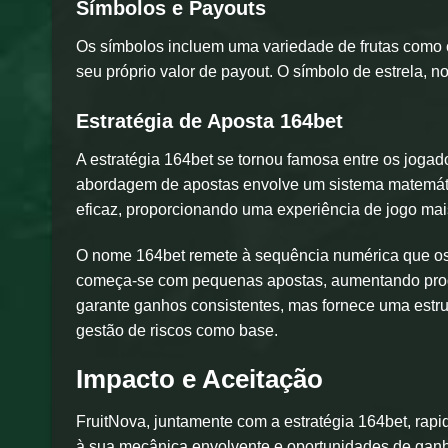
Símbolos e Payouts
Os símbolos incluem uma variedade de frutas como c
seu próprio valor de payout. O símbolo de estrela, n
Estratégia de Aposta 164bet
A estratégia 164bet se tornou famosa entre os joga
abordagem de apostas envolve um sistema matemátic
eficaz, proporcionando uma experiência de jogo mai
O nome 164bet remete à sequência numérica que os 
começa-se com pequenas apostas, aumentando progr
garante ganhos consistentes, mas fornece uma estr
gestão de riscos como base.
Impacto e Aceitação
FruitNova, juntamente com a estratégia 164bet, rapi
à sua mecânica envolvente e oportunidades de ganh