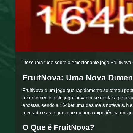
Descubra tudo sobre o emocionante jogo FruitNova e
FruitNova: Uma Nova Dime
FruitNova é um jogo que rapidamente se tornou pop
recentemente, este jogo inovador se destaca pela su
apostas, sendo a 164bet uma das mais notáveis. Nes
mercado e as regras que guiam a experiência dos j
O Que é FruitNova?