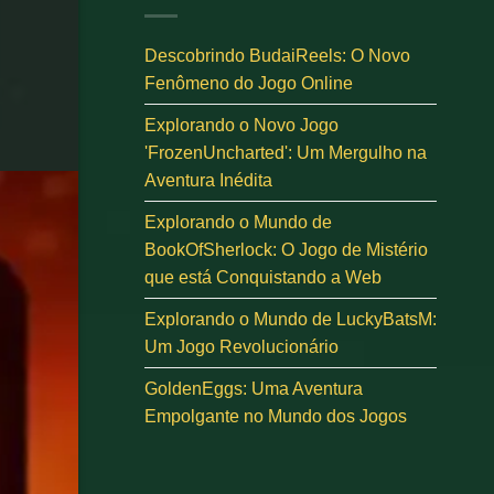
Descobrindo BudaiReels: O Novo
Fenômeno do Jogo Online
Explorando o Novo Jogo
'FrozenUncharted': Um Mergulho na
Aventura Inédita
Explorando o Mundo de
BookOfSherlock: O Jogo de Mistério
que está Conquistando a Web
Explorando o Mundo de LuckyBatsM:
Um Jogo Revolucionário
GoldenEggs: Uma Aventura
Empolgante no Mundo dos Jogos