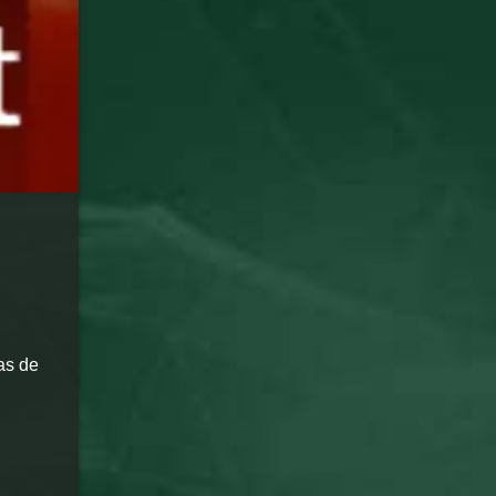
as de