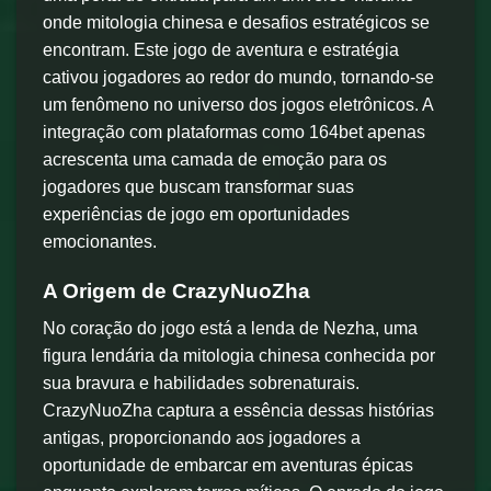
onde mitologia chinesa e desafios estratégicos se
encontram. Este jogo de aventura e estratégia
cativou jogadores ao redor do mundo, tornando-se
um fenômeno no universo dos jogos eletrônicos. A
integração com plataformas como 164bet apenas
acrescenta uma camada de emoção para os
jogadores que buscam transformar suas
experiências de jogo em oportunidades
emocionantes.
A Origem de CrazyNuoZha
No coração do jogo está a lenda de Nezha, uma
figura lendária da mitologia chinesa conhecida por
sua bravura e habilidades sobrenaturais.
CrazyNuoZha captura a essência dessas histórias
antigas, proporcionando aos jogadores a
oportunidade de embarcar em aventuras épicas