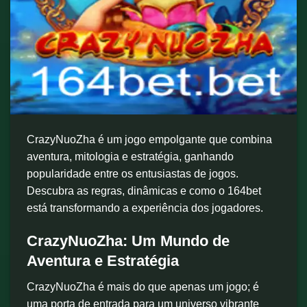
CrazyNuoZha é um jogo empolgante que combina
aventura, mitologia e estratégia, ganhando
popularidade entre os entusiastas de jogos.
Descubra as regras, dinâmicas e como o 164bet
está transformando a experiência dos jogadores.
CrazyNuoZha: Um Mundo de
Aventura e Estratégia
CrazyNuoZha é mais do que apenas um jogo; é
uma porta de entrada para um universo vibrante