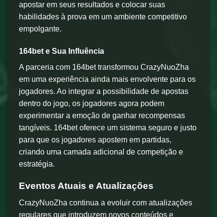
apostar em seus resultados e colocar suas
habilidades à prova em um ambiente competitivo
empolgante.
164bet e Sua Influência
A parceria com 164bet transformou CrazyNuoZha
em uma experiência ainda mais envolvente para os
jogadores. Ao integrar a possibilidade de apostas
dentro do jogo, os jogadores agora podem
experimentar a emoção de ganhar recompensas
tangíveis. 164bet oferece um sistema seguro e justo
para que os jogadores apostem em partidas,
criando uma camada adicional de competição e
estratégia.
Eventos Atuais e Atualizações
CrazyNuoZha continua a evoluir com atualizações
regulares que introduzem novos conteúdos e